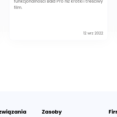
funkcjonalności Baid Pro niż krótki i treściwy
film.
12 wrz 2022
związania
Zasoby
Fi