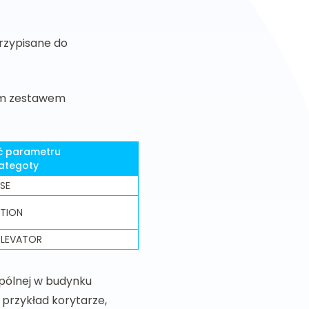
przypisane do
ym zestawem
ć parametru
ategoty
SE
ATION
ELEVATOR
pólnej w budynku
a przykład korytarze,