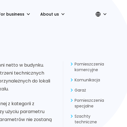
For business
About us
Pomieszczenia
ni netto w budynku.
komercyjne
trzeni technicznych
Komunikacja
rzynależnych do lokali
alu.
Garaż
Pomieszczenia
j z kategorii z
specjalne
y użyciu parametru
Szachty
parametrów nie zostaną
techniczne