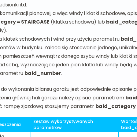
edsionki itd.
komunikacji pionowej, a więc windy i klatki schodowe, o
egory = STAIRCASE
(klatka schodowa) lub
baid_categ
y).
 klatek schodowych i wind przy użyciu parametru
baid
entów w budynku. Zaleca się stosowanie jednego, unikal
h pomieszczeń wewnątrz danego szybu windy lub klatki 
d sobą, wyznaczające jeden pion klatki lub windy będą 
parametru
baid_number
.
do wykonania bilansu garażu jest odpowiednie opisanie p
enia głównej hali garażu należy opisać parametrem
bai
ać rampę zjazdową stosujemy parametr
baid_category
Zestaw wykorzystywanych
Wartoś
eszczenia
parametrów
baid_
la