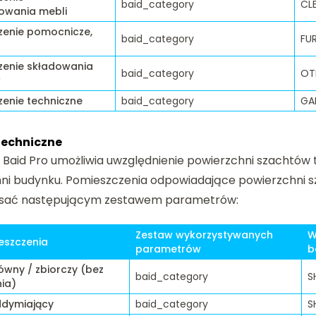
baid_category
CL
wania mebli
zenie pomocnicze,
baid_category
FU
zenie składowania
baid_category
OT
w
enie techniczne
baid_category
GA
techniczne
 Baid Pro umożliwia uwzględnienie powierzchni szachtów 
ni budynku. Pomieszczenia odpowiadające powierzchni 
pisać następującym zestawem parametrów:
Zestaw wykorzystywanych
W
eszczenia
parametrów
b
ówny / zbiorczy (bez
baid_category
S
ia)
ddymiający
baid_category
S