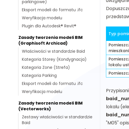
uwzględni
parkingowe)
Dopuszcz
Eksport modeli do formatu .ifc
przedstaw
Weryfikacja modelu
Plugin dla Autodesk® Revit®
Typ pomi
Zasady tworzenia modeli BIM
(Graphisoft Archicad)
Pomieszc
mieszkan
Właściwości w standardzie Baid
Pomieszc
Kategoria Storey (Kondygnacja)
lokalu u
Kategoria Zone (Strefa)
Pomieszcz
Kategoria Parking
Eksport modeli do formatu .ifc
Przypisan
Weryfikacja modelu
baid_nu
Zasady tworzenia modeli BIM
lokalu (e
(Vectorworks)
baid_nu
Zestawy właściwości w standardzie
"M05" opi
Baid