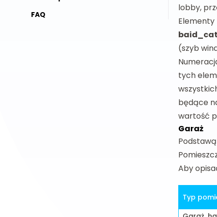
lobby, prz
FAQ
Elementy 
baid_cat
(szyb wind
Numeracja
tych elem
wszystkic
będące na
wartość 
Garaż
Podstawą 
Pomieszcz
Aby opis
Typ pomi
Garaż, ha