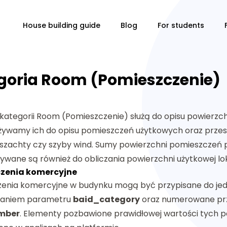
House building guide
Blog
For students
goria Room (Pomieszczenie)
kategorii Room (Pomieszczenie) służą do opisu powierzch
żywamy ich do opisu pomieszczeń użytkowych oraz przes
k szachty czy szyby wind. Sumy powierzchni pomieszczeń p
ywane są również do obliczania powierzchni użytkowej lok
zenia komercyjne
enia komercyjne w budynku mogą być przypisane do jedne
taniem parametru
baid_category
oraz numerowane prz
mber
. Elementy pozbawione prawidłowej wartości tych 