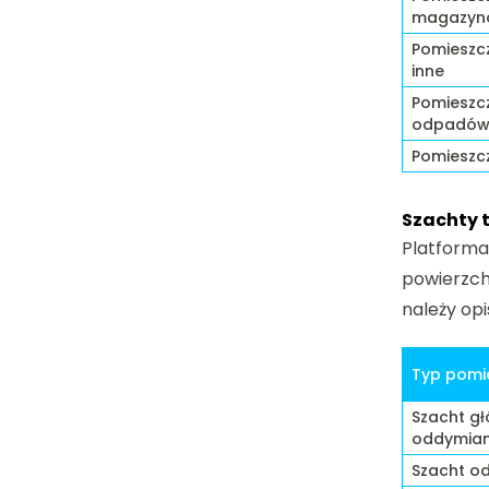
magazyno
Pomieszc
inne
Pomieszc
odpadó
Pomieszcz
Szachty 
Platforma
powierzch
należy o
Typ pomi
Szacht gł
oddymian
Szacht o