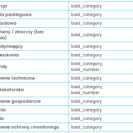
cja
baid_category
ala parkingowa
baid_category
jazdowa
baid_category
ówny / zbiorczy (bez
baid_category
ia)
ddymiający
baid_category
eszkania
baid_category
baid_category,
indy
baid_number
enie techniczne
baid_category
baid_category,
lokatorska
baid_number
zenie gospodarcze
baid_category
nia
baid_category
ia
baid_category
enie ochrony i monitoringu
baid_category