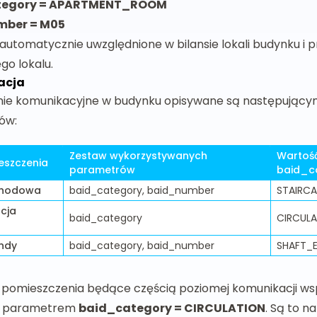
tegory = APARTMENT_ROOM
mber = M05
automatycznie uwzględnione w bilansie lokali budynku i 
go lokalu.
acja
nie komunikacyjne w budynku opisywane są następując
ów:
Zestaw wykorzystywanych
Wartoś
eszczenia
parametrów
baid_c
chodowa
baid_category, baid_number
STAIRCA
cja
baid_category
CIRCUL
indy
baid_category, baid_number
SHAFT_
 pomieszczenia będące częścią poziomej komunikacji ws
y parametrem
baid_category = CIRCULATION
. Są to n