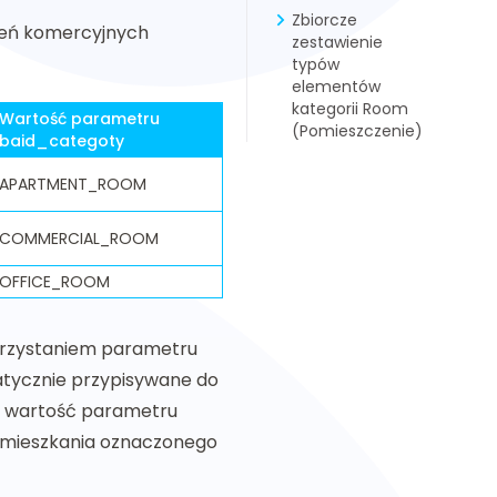
Zbiorcze
eń komercyjnych
zestawienie
typów
elementów
kategorii Room
Wartość parametru
(Pomieszczenie)
baid_categoty
APARTMENT_ROOM
COMMERCIAL_ROOM
OFFICE_ROOM
korzystaniem parametru
atycznie przypisywane do
mą wartość parametru
o mieszkania oznaczonego