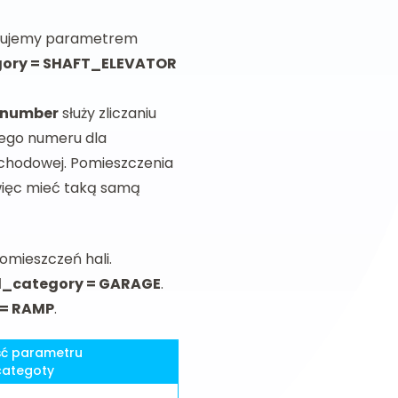
pisujemy parametrem
ory = SHAFT_ELEVATOR
_number
służy zliczaniu
nego numeru dla
schodowej. Pomieszczenia
więc mieć taką samą
omieszczeń hali.
d_category = GARAGE
.
 = RAMP
.
ć parametru
categoty