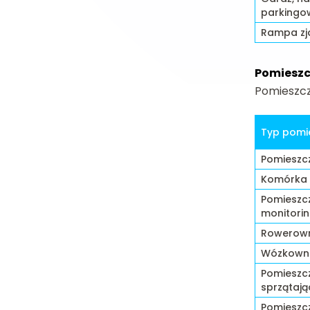
parkingo
Rampa z
Pomieszc
Pomieszcz
Typ pomi
Pomieszc
Komórka 
Pomieszcz
monitori
Rowerow
Wózkown
Pomieszc
sprzątają
Pomieszc