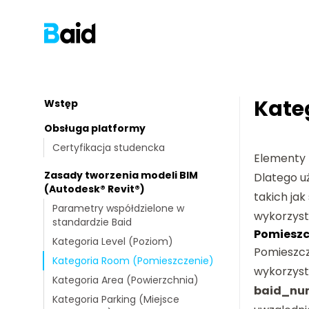
Kate
Wstęp
Obsługa platformy
Certyfikacja studencka
Elementy 
Zasady tworzenia modeli BIM
Dlatego u
(Autodesk® Revit®)
takich ja
Parametry współdzielone w
wykorzyst
standardzie Baid
Pomieszc
Kategoria Level (Poziom)
Pomieszcz
Kategoria Room (Pomieszczenie)
wykorzys
Kategoria Area (Powierzchnia)
baid_nu
Kategoria Parking (Miejsce