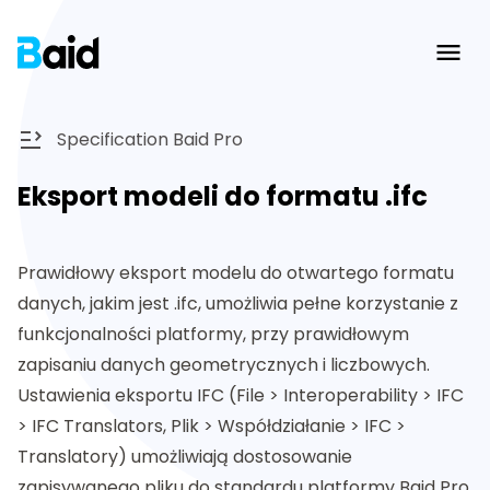
Ope
Specification Baid Pro
Eksport modeli do formatu .ifc
Prawidłowy eksport modelu do otwartego formatu
danych, jakim jest .ifc, umożliwia pełne korzystanie z
funkcjonalności platformy, przy prawidłowym
zapisaniu danych geometrycznych i liczbowych.
Ustawienia eksportu IFC (File > Interoperability > IFC
> IFC Translators, Plik > Współdziałanie > IFC >
Translatory) umożliwiają dostosowanie
zapisywanego pliku do standardu platformy Baid Pro.