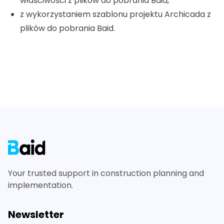
właściwości z plików do pobrania Baid,
z wykorzystaniem szablonu projektu Archicada z
plików do pobrania Baid.
Footer
Your trusted support in construction planning and
implementation.
Newsletter