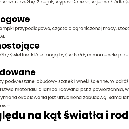
, wazon, rzeźbę. Z reguły wyposażone są w jedno źródło ś
dłogowe
i lampki przypodłogowe, często o ograniczonej mocy, stos
wi.
nostojące
rzeźby świetlne, które mogą być w każdym momencie prze
udowane
ty podwieszane, obudowy szafek i wnęki ścienne. W odró
arstwie materiału, a lampa licowana jest z powierzchnią, 
miana okablowania jest utrudniona zabudową. Sama lam
owej.
lędu na kąt światła i ro