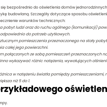
 się bezpośrednio do oświetlenia domów jednorodzinnych
tykę budowlaną. Szczegóły dotyczące sposobu oświetlen
łonecznienie warunków technicznych:
na pobyt ludzi oraz do ruchu ogólnego (komunikacji) po
 odpowiednio do potrzeb użytkowych.
 sztucznym pomieszczenia przeznaczonego na stały poby
a całej jego powierzchni.
nym połączonych ze sobą pomieszczeń przeznaczonych na s
nno wykazywać różnic natężenia, wywołujących olśnienie
óżnica w natężeniu światła pomiędzy pomieszczeniami, 
ksza niż 5 do 1.
przykładowego oświetlen
mpy.