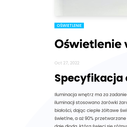
OŚWIETLENIE
Oświetlenie
Oct 27, 2022
Specyfikacja 
Iluminacja wnętrz ma za zadanie
iluminacji stosowano żarówki ż
białości, dając ciepłe żółtawe św
świetlne, a aż 90% przetwarzane 
daje dioda, która świeci się róż