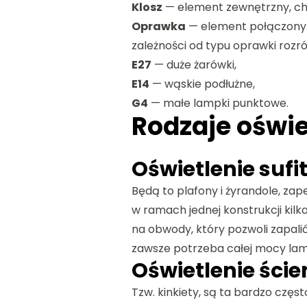
Klosz
— element zewnętrzny, chr
Oprawka
— element połączony z
zależności od typu oprawki rozr
E27
— duże żarówki,
E14
— wąskie podłużne,
G4
— małe lampki punktowe.
Rodzaje oświ
Oświetlenie sufi
Będą to plafony i żyrandole, zap
w ramach jednej konstrukcji kil
na obwody, który pozwoli zapalić
zawsze potrzeba całej mocy la
Oświetlenie ści
Tzw. kinkiety, są ta bardzo czę