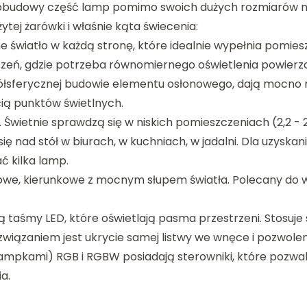
 i obudowy część lamp pomimo swoich dużych rozmiarów 
ytej żarówki i właśnie kąta świecenia:
 światło w każdą stronę, które idealnie wypełnia pomiesz
zeń, gdzie potrzeba równomiernego oświetlenia powierzc
półsferycznej budowie elementu osłonowego, dają mocno r
ią punktów świetlnych.
 Świetnie sprawdzą się w niskich pomieszczeniach (2,2 - 
się nad stół w biurach, w kuchniach, w jadalni. Dla uzysk
 kilka lamp.
owe, kierunkowe z mocnym słupem światła. Polecany do 
taśmy LED, które oświetlają pasma przestrzeni. Stosuje s
związaniem jest ukrycie samej listwy we wnęce i pozwolen
lampkami) RGB i RGBW posiadają sterowniki, które pozwa
a.