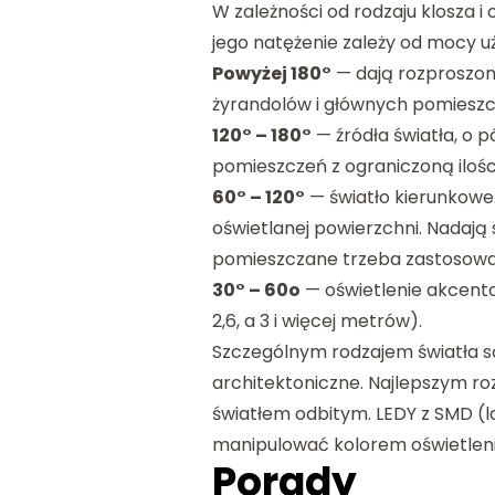
W zależności od rodzaju klosza
jego natężenie zależy od mocy uż
Powyżej 180°
— dają rozproszone
żyrandolów i głównych pomieszc
120° – 180°
— źródła światła, o 
pomieszczeń z ograniczoną ilośc
60° – 120°
— światło kierunkowe.
oświetlanej powierzchni. Nadają 
pomieszczane trzeba zastosować
30° – 60o
— oświetlenie akcent
2,6, a 3 i więcej metrów).
Szczególnym rodzajem światła są 
architektoniczne. Najlepszym ro
światłem odbitym. LEDY z SMD (
manipulować kolorem oświetleni
Porady