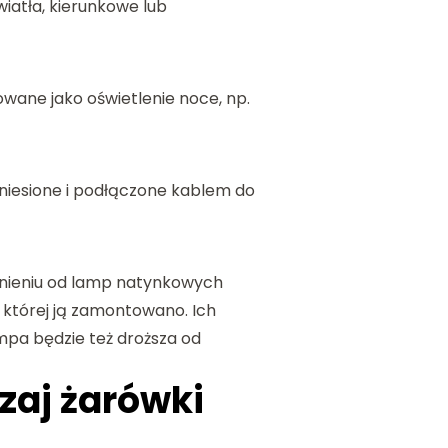
wiatła, kierunkowe lub
owane jako oświetlenie noce, np.
niesione i podłączone kablem do
żnieniu od lamp natynkowych
w której ją zamontowano. Ich
pa będzie też droższa od
dzaj żarówki