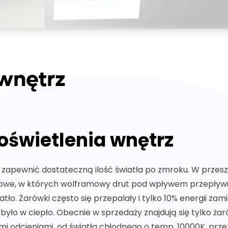
 wnętrz
oświetlenia wnętrz
 zapewnić dostateczną ilość światła po zmroku. W przes
arowe, w których wolframowy drut pod wpływem przepływu
iatło. Żarówki często się przepalały i tylko 10% energii z
było w ciepło. Obecnie w sprzedaży znajdują się tylko żar
nymi odcieniami, od światła chłodnego o temp. 10000K, pr