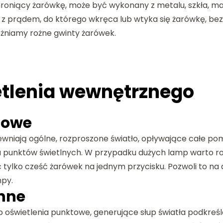
oniący żarówkę, może być wykonany z metalu, szkła, mat
 prądem, do którego wkręca lub wtyka się żarówkę, bez 
óżniamy rożne gwinty żarówek.
etlenia wewnętrznego
towe
ewniają ogólne, rozproszone światło, opływające całe pom
ka punktów świetlnych. W przypadku dużych lamp warto r
 tylko cześć żarówek na jednym przycisku. Pozwoli to na 
mpy.
enne
sto oświetlenia punktowe, generujące słup światła podkre