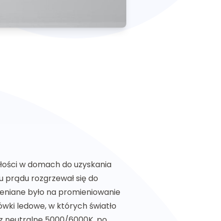
złości w domach do uzyskania
 prądu rozgrzewał się do
amieniane było na promieniowanie
ówki ledowe, w których światło
zez neutralne 5000/6000K, po