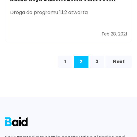
Droga do programu 1.1.2 otwarta
Feb 28, 2021
1
2
3
Next
Footer